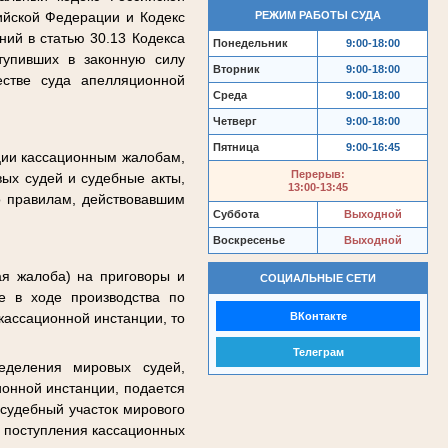
РЕЖИМ РАБОТЫ СУДА
ийской Федерации и Кодекс
ий в статью 30.13 Кодекса
Понедельник
9:00-18:00
тупивших в законную силу
Вторник
9:00-18:00
естве суда апелляционной
Среда
9:00-18:00
Четверг
9:00-18:00
Пятница
9:00-16:45
ции кассационным жалобам,
Перерыв:
ых судей и судебные акты,
13:00-13:45
о правилам, действовавшим
Суббота
Выходной
Воскресенье
Выходной
ая жалоба) на приговоры и
СОЦИАЛЬНЫЕ СЕТИ
е в ходе производства по
ВКонтакте
кассационной инстанции, то
Телеграм
еделения мировых судей,
ионной инстанции, подается
 судебный участок мирового
я поступления кассационных