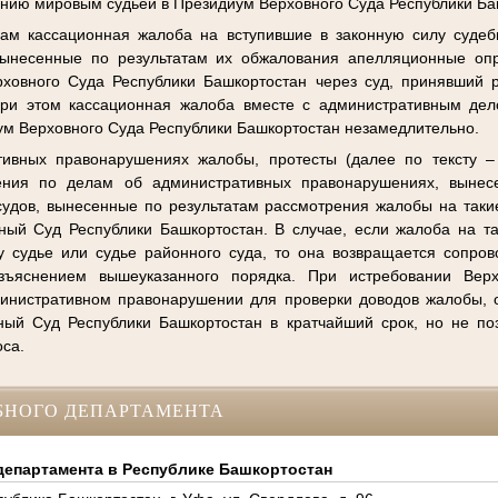
нию мировым судьей в Президиум Верховного Суда Республики Ба
ам кассационная жалоба на вступившие в законную силу судеб
вынесенные по результатам их обжалования апелляционные оп
ховного Суда Республики Башкортостан через суд, принявший 
 При этом кассационная жалоба вместе с административным де
ум Верховного Суда Республики Башкортостан незамедлительно.
ивных правонарушениях жалобы, протесты (далее по тексту –
ения по делам об административных правонарушениях, выне
удов, вынесенные по результатам рассмотрения жалобы на таки
ный Суд Республики Башкортостан. В случае, если жалоба на т
 судье или судье районного суда, то она возвращается сопро
зъяснением вышеуказанного порядка. При истребовании Вер
министративном правонарушении для проверки доводов жалобы, 
ый Суд Республики Башкортостан в кратчайший срок, но не по
оса.
БНОГО ДЕПАРТАМЕНТА
департамента в Республике Башкортостан