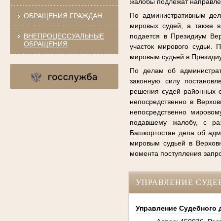
жалобы подлежат направле
По административным дел
ОБРАЩЕНИЯ ГРАЖДАН
мировых судей, а также 
ВНЕПРОЦЕССУАЛЬНЫЕ
подается в Президиум Вер
ОБРАЩЕНИЯ
участок мирового судьи.
мировым судьей в Президи
По делам об администрат
законную силу постановл
решения судей районных с
непосредственно в Верхов
непосредственно мировому
подавшему жалобу, с ра
Башкортостан дела об ад
мировым судьей в Верховн
момента поступления запр
УПРАВЛЕНИЕ СУДЕ
Управление Судебного 