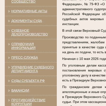
СООБЩЕСТВО
Федерации», № 79-ФЗ «О в
административного судопр
НОРМАТИВНЫЕ АКТЫ
Российской Федерации об
судебных актов мировых 
ДОКУМЕНТЫ СУДА
инстанции.
СУДЕБНОЕ
В этой связи Верховный С
ДЕЛОПРОИЗВОДСТВО
Производство по поданным
представлениям, жалобам 
СПРАВОЧНАЯ
принятые в качестве суда
ИНФОРМАЦИЯ
на день их подачи, то есть
ПРЕСС-СЛУЖБА
Начиная с 10 мая 2026 года
По уголовным делам касса
УПРАВЛЕНИЕ СУДЕБНОГО
постановления мировых с
ДЕПАРТАМЕНТА
уголовному делу в качеств
есть в Президиум Верховно
СУДЫ СУБЪЕКТА РФ
По гражданским делам к
ВАКАНСИИ
апелляционные и иные опре
в Президиум Верховного Су
ПРОТИВОДЕЙСТВИЕ
судьи. При этом кассацион
КОРРУПЦИИ