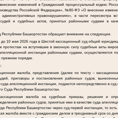
несении изменений в Гражданский процессуальный кодекс Росс
оизводства Российской Федерации», №80-ФЗ «О внесении изменен
 административных правонарушениях», в части пересмотра вс
судей и судебных актов, принятых районными судами в кач
уд Республики Башкортостан обращает внимание на следующее.
 до 10 мая 2026 года в Шестой кассационный суд общей юрисдик
и протестам на вступившие в законную силу судебные акты миров
 апелляционной инстанции районными судами, осуществляется п
 в прежнем порядке.
:
ционная жалоба, представление (далее по тексту – кассационн
удей, приговоры и постановления районных судов, вынесенны
е суда апелляционной инстанции, подаются непосредственно в суд 
го Суда Республики Башкортостан.
ассационная жалоба на судебные приказы, решения и опр
деления районных судов, принятые ими в качестве суда апелляц
да Республики Башкортостан через суд первой инстанции, то есть
ная жалоба вместе с гражданским делом в трехдневный срок со дн