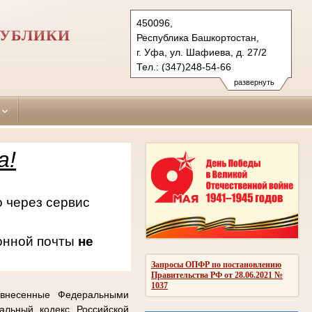
450096,
ПУБЛИКИ
Республика Башкортостан,
г. Уфа, ул. Шафиева, д. 27/2
Тел.: (347)248-54-66
oktiabrsky.bkr@sudrf.ru
развернуть
схема проезда
а!
 через сервис
онной почты
не
Запросы ОПФР по постановлению
Правительства РФ от 28.06.2021 №
1037
 внесенные Федеральными
альный кодекс Российской