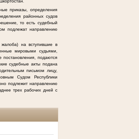
шкортостан.
ные приказы, определения
ределения районных судов
решение, то есть судебный
лом подлежат направлению
 жалоба) на вступившие в
сенные мировыми судьями,
е постановления, подаются
акие судебные акты подана
водительным письмом лицу,
ховным Судом Республики
оно подлежит направлению
зднее трех рабочих дней с