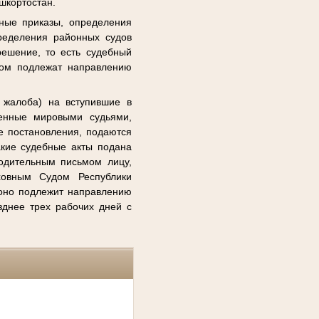
шкортостан.
ные приказы, определения
ределения районных судов
решение, то есть судебный
лом подлежат направлению
 жалоба) на вступившие в
сенные мировыми судьями,
е постановления, подаются
акие судебные акты подана
водительным письмом лицу,
ховным Судом Республики
оно подлежит направлению
зднее трех рабочих дней с