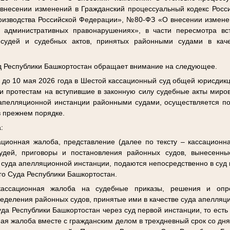
несении изменений в Гражданский процессуальный кодекс Росс
оизводства Российской Федерации», №80-ФЗ «О внесении изменен
 административных правонарушениях», в части пересмотра вс
судей и судебных актов, принятых районными судами в кач
уд Республики Башкортостан обращает внимание на следующее.
 до 10 мая 2026 года в Шестой кассационный суд общей юрисдик
и протестам на вступившие в законную силу судебные акты миров
 апелляционной инстанции районными судами, осуществляется п
 в прежнем порядке.
:
ционная жалоба, представление (далее по тексту – кассационн
удей, приговоры и постановления районных судов, вынесенны
е суда апелляционной инстанции, подаются непосредственно в суд 
го Суда Республики Башкортостан.
ассационная жалоба на судебные приказы, решения и опр
деления районных судов, принятые ими в качестве суда апелляц
да Республики Башкортостан через суд первой инстанции, то есть
ная жалоба вместе с гражданским делом в трехдневный срок со дн