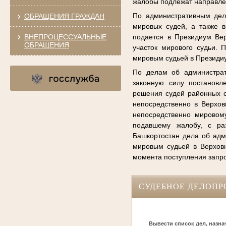
жалобы подлежат направле
По административным дел
ОБРАЩЕНИЯ ГРАЖДАН
мировых судей, а также 
ВНЕПРОЦЕССУАЛЬНЫЕ
подается в Президиум Вер
ОБРАЩЕНИЯ
участок мирового судьи.
мировым судьей в Президи
По делам об администрат
законную силу постановл
решения судей районных с
непосредственно в Верхов
непосредственно мировому
подавшему жалобу, с ра
Башкортостан дела об ад
мировым судьей в Верховн
момента поступления запр
СУДЕБНОЕ ДЕЛОПР
Вывести список дел, назна