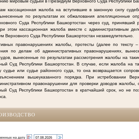
нию мировым судьей в Президиум Верховного Суда Республики Ба
ам кассационная жалоба на вступившие в законную силу судеб
вынесенные по результатам их обжалования апелляционные оп
ховного Суда Республики Башкортостан через суд, принявший 
 При этом кассационная жалоба вместе с административным де
ум Верховного Суда Республики Башкортостан незамедлительно.
ивных правонарушениях жалобы, протесты (далее по тексту –
ения по делам об административных правонарушениях, выне
удов, вынесенные по результатам рассмотрения жалобы на таки
ный Суд Республики Башкортостан. В случае, если жалоба на т
 судье или судье районного суда, то она возвращается сопро
зъяснением вышеуказанного порядка. При истребовании Вер
министративном правонарушении для проверки доводов жалобы, 
ый Суд Республики Башкортостан в кратчайший срок, но не по
оса.
ОИЗВОДСТВО
ченных на дату