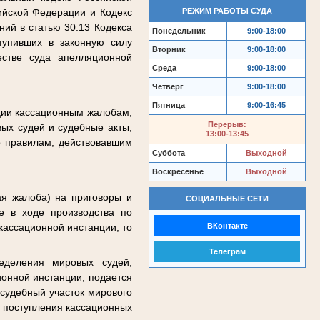
РЕЖИМ РАБОТЫ СУДА
ийской Федерации и Кодекс
ий в статью 30.13 Кодекса
Понедельник
9:00-18:00
тупивших в законную силу
Вторник
9:00-18:00
естве суда апелляционной
Среда
9:00-18:00
Четверг
9:00-18:00
Пятница
9:00-16:45
ции кассационным жалобам,
Перерыв:
ых судей и судебные акты,
13:00-13:45
о правилам, действовавшим
Суббота
Выходной
Воскресенье
Выходной
ая жалоба) на приговоры и
СОЦИАЛЬНЫЕ СЕТИ
е в ходе производства по
ВКонтакте
кассационной инстанции, то
Телеграм
еделения мировых судей,
ионной инстанции, подается
 судебный участок мирового
я поступления кассационных