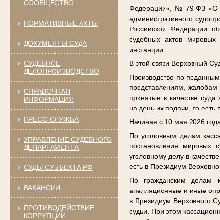
СООБЩЕСТВО
Федерации», № 79-ФЗ «О в
административного судопр
НОРМАТИВНЫЕ АКТЫ
Российской Федерации об
судебных актов мировых 
ДОКУМЕНТЫ СУДА
инстанции.
СУДЕБНОЕ
В этой связи Верховный С
ДЕЛОПРОИЗВОДСТВО
Производство по поданным
представлениям, жалобам 
СПРАВОЧНАЯ
принятые в качестве суда
ИНФОРМАЦИЯ
на день их подачи, то есть
ПРЕСС-СЛУЖБА
Начиная с 10 мая 2026 года
По уголовным делам касса
УПРАВЛЕНИЕ СУДЕБНОГО
постановления мировых с
ДЕПАРТАМЕНТА
уголовному делу в качеств
есть в Президиум Верховно
СУДЫ СУБЪЕКТА РФ
По гражданским делам к
ВАКАНСИИ
апелляционные и иные опре
в Президиум Верховного Су
ПРОТИВОДЕЙСТВИЕ
судьи. При этом кассацион
КОРРУПЦИИ