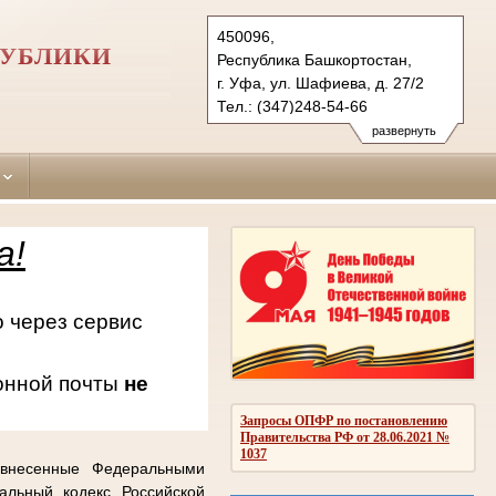
450096,
ПУБЛИКИ
Республика Башкортостан,
г. Уфа, ул. Шафиева, д. 27/2
Тел.: (347)248-54-66
oktiabrsky.bkr@sudrf.ru
развернуть
схема проезда
а!
 через сервис
онной почты
не
Запросы ОПФР по постановлению
Правительства РФ от 28.06.2021 №
1037
 внесенные Федеральными
альный кодекс Российской