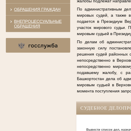
жалобы подлежат направле
По административным дел
ОБРАЩЕНИЯ ГРАЖДАН
мировых судей, а также 
ВНЕПРОЦЕССУАЛЬНЫЕ
подается в Президиум Вер
ОБРАЩЕНИЯ
участок мирового судьи.
мировым судьей в Президи
По делам об администрат
законную силу постановл
решения судей районных с
непосредственно в Верхов
непосредственно мировому
подавшему жалобу, с ра
Башкортостан дела об ад
мировым судьей в Верховн
момента поступления запр
СУДЕБНОЕ ДЕЛОПР
Вывести список дел, назна