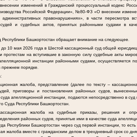
несении изменений в Гражданский процессуальный кодекс Росс
оизводства Российской Федерации», №80-ФЗ «О внесении изменен
 административных правонарушениях», в части пересмотра вс
судей и судебных актов, принятых районными судами в кач
уд Республики Башкортостан обращает внимание на следующее.
 до 10 мая 2026 года в Шестой кассационный суд общей юрисдик
и протестам на вступившие в законную силу судебные акты миров
 апелляционной инстанции районными судами, осуществляется п
 в прежнем порядке.
:
ционная жалоба, представление (далее по тексту – кассационн
удей, приговоры и постановления районных судов, вынесенны
е суда апелляционной инстанции, подаются непосредственно в суд 
го Суда Республики Башкортостан.
ассационная жалоба на судебные приказы, решения и опр
деления районных судов, принятые ими в качестве суда апелляц
да Республики Башкортостан через суд первой инстанции, то есть
ная жалоба вместе с гражданским делом в трехдневный срок со дн