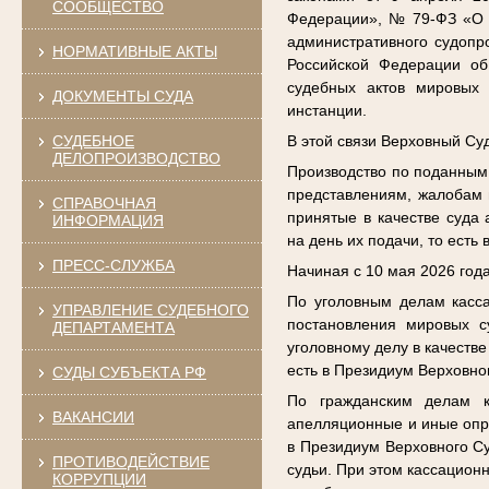
СООБЩЕСТВО
Федерации», № 79-ФЗ «О в
административного судопр
НОРМАТИВНЫЕ АКТЫ
Российской Федерации об
судебных актов мировых 
ДОКУМЕНТЫ СУДА
инстанции.
СУДЕБНОЕ
В этой связи Верховный С
ДЕЛОПРОИЗВОДСТВО
Производство по поданным
представлениям, жалобам 
СПРАВОЧНАЯ
принятые в качестве суда
ИНФОРМАЦИЯ
на день их подачи, то есть
ПРЕСС-СЛУЖБА
Начиная с 10 мая 2026 года
По уголовным делам касса
УПРАВЛЕНИЕ СУДЕБНОГО
постановления мировых с
ДЕПАРТАМЕНТА
уголовному делу в качеств
есть в Президиум Верховно
СУДЫ СУБЪЕКТА РФ
По гражданским делам к
ВАКАНСИИ
апелляционные и иные опре
в Президиум Верховного Су
ПРОТИВОДЕЙСТВИЕ
судьи. При этом кассацион
КОРРУПЦИИ