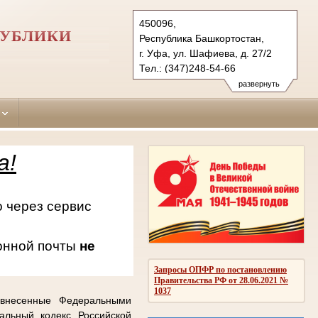
450096,
ПУБЛИКИ
Республика Башкортостан,
г. Уфа, ул. Шафиева, д. 27/2
Тел.: (347)248-54-66
oktiabrsky.bkr@sudrf.ru
развернуть
схема проезда
а!
 через сервис
онной почты
не
Запросы ОПФР по постановлению
Правительства РФ от 28.06.2021 №
1037
 внесенные Федеральными
альный кодекс Российской