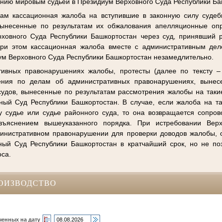
нию мировым судьей в Президиум Верховного Суда Республики Ба
ам кассационная жалоба на вступившие в законную силу судеб
вынесенные по результатам их обжалования апелляционные оп
ховного Суда Республики Башкортостан через суд, принявший 
 При этом кассационная жалоба вместе с административным де
ум Верховного Суда Республики Башкортостан незамедлительно.
ивных правонарушениях жалобы, протесты (далее по тексту –
ения по делам об административных правонарушениях, выне
удов, вынесенные по результатам рассмотрения жалобы на таки
ный Суд Республики Башкортостан. В случае, если жалоба на т
 судье или судье районного суда, то она возвращается сопро
зъяснением вышеуказанного порядка. При истребовании Вер
министративном правонарушении для проверки доводов жалобы, 
ый Суд Республики Башкортостан в кратчайший срок, но не по
оса.
ОИЗВОДСТВО
ченных на дату