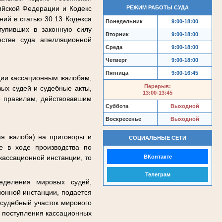
РЕЖИМ РАБОТЫ СУДА
ийской Федерации и Кодекс
ий в статью 30.13 Кодекса
Понедельник
9:00-18:00
тупивших в законную силу
Вторник
9:00-18:00
естве суда апелляционной
Среда
9:00-18:00
Четверг
9:00-18:00
Пятница
9:00-16:45
ции кассационным жалобам,
Перерыв:
ых судей и судебные акты,
13:00-13:45
о правилам, действовавшим
Суббота
Выходной
Воскресенье
Выходной
ая жалоба) на приговоры и
СОЦИАЛЬНЫЕ СЕТИ
е в ходе производства по
ВКонтакте
кассационной инстанции, то
Телеграм
еделения мировых судей,
ионной инстанции, подается
 судебный участок мирового
я поступления кассационных