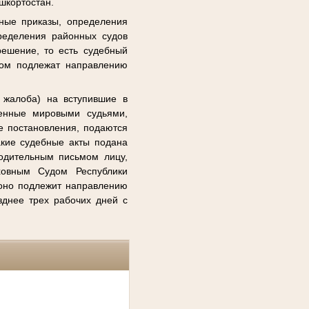
шкортостан.
ные приказы, определения
ределения районных судов
решение, то есть судебный
лом подлежат направлению
 жалоба) на вступившие в
сенные мировыми судьями,
е постановления, подаются
акие судебные акты подана
водительным письмом лицу,
ховным Судом Республики
оно подлежит направлению
зднее трех рабочих дней с