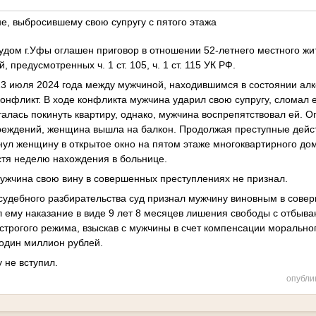
е, выбросившему свою супругу с пятого этажа
дом г.Уфы оглашен приговор в отношении 52-летнего местного жи
 предусмотренных ч. 1 ст. 105, ч. 1 ст. 115 УК РФ.
13 июля 2024 года между мужчиной, находившимся в состоянии алк
конфликт. В ходе конфликта мужчина ударил свою супругу, сломал е
алась покинуть квартиру, однако, мужчина воспрепятствовал ей. 
реждений, женщина вышла на балкон. Продолжая преступные дейс
нул женщину в открытое окно на пятом этаже многоквартирного до
стя неделю нахождения в больнице.
ужчина свою вину в совершенных преступлениях не признал.
судебного разбирательства суд признал мужчину виновным в сове
л ему наказание в виде 9 лет 8 месяцев лишения свободы с отбыва
строгого режима, взыскав с мужчины в счет компенсации моральног
один миллион рублей.
 не вступил.
опубли