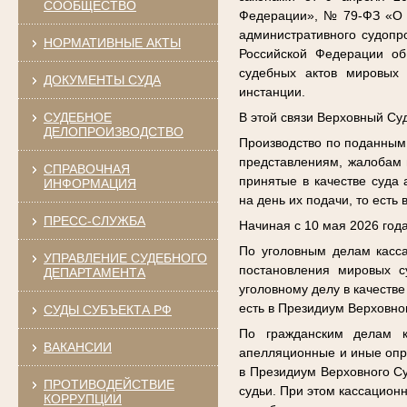
СООБЩЕСТВО
Федерации», № 79-ФЗ «О в
административного судопр
НОРМАТИВНЫЕ АКТЫ
Российской Федерации об
судебных актов мировых 
ДОКУМЕНТЫ СУДА
инстанции.
СУДЕБНОЕ
В этой связи Верховный С
ДЕЛОПРОИЗВОДСТВО
Производство по поданным
представлениям, жалобам 
СПРАВОЧНАЯ
принятые в качестве суда
ИНФОРМАЦИЯ
на день их подачи, то есть
ПРЕСС-СЛУЖБА
Начиная с 10 мая 2026 года
По уголовным делам касса
УПРАВЛЕНИЕ СУДЕБНОГО
постановления мировых с
ДЕПАРТАМЕНТА
уголовному делу в качеств
есть в Президиум Верховно
СУДЫ СУБЪЕКТА РФ
По гражданским делам к
ВАКАНСИИ
апелляционные и иные опре
в Президиум Верховного Су
ПРОТИВОДЕЙСТВИЕ
судьи. При этом кассацион
КОРРУПЦИИ