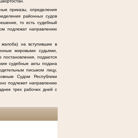
шкортостан.
ные приказы, определения
ределения районных судов
решение, то есть судебный
лом подлежат направлению
 жалоба) на вступившие в
сенные мировыми судьями,
е постановления, подаются
акие судебные акты подана
водительным письмом лицу,
ховным Судом Республики
оно подлежит направлению
зднее трех рабочих дней с