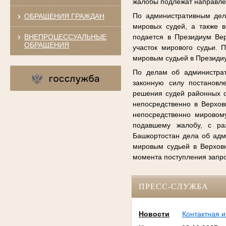
жалобы подлежат направле
По административным дел
ОБРАЩЕНИЯ ГРАЖДАН
мировых судей, а также 
ВНЕПРОЦЕССУАЛЬНЫЕ
подается в Президиум Вер
ОБРАЩЕНИЯ
участок мирового судьи.
мировым судьей в Президи
По делам об администрат
законную силу постановл
решения судей районных с
непосредственно в Верхов
непосредственно мировому
подавшему жалобу, с ра
Башкортостан дела об ад
мировым судьей в Верховн
момента поступления запр
ПРЕСС-СЛУЖБА
Новости
Контактная 