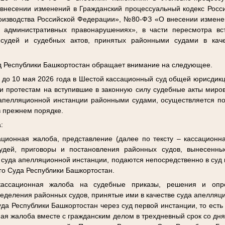
несении изменений в Гражданский процессуальный кодекс Росс
оизводства Российской Федерации», №80-ФЗ «О внесении изменен
 административных правонарушениях», в части пересмотра вс
судей и судебных актов, принятых районными судами в кач
уд Республики Башкортостан обращает внимание на следующее.
 до 10 мая 2026 года в Шестой кассационный суд общей юрисдик
и протестам на вступившие в законную силу судебные акты миров
 апелляционной инстанции районными судами, осуществляется п
 в прежнем порядке.
:
ционная жалоба, представление (далее по тексту – кассационн
удей, приговоры и постановления районных судов, вынесенны
е суда апелляционной инстанции, подаются непосредственно в суд 
го Суда Республики Башкортостан.
ассационная жалоба на судебные приказы, решения и опр
деления районных судов, принятые ими в качестве суда апелляц
да Республики Башкортостан через суд первой инстанции, то есть
ная жалоба вместе с гражданским делом в трехдневный срок со дн