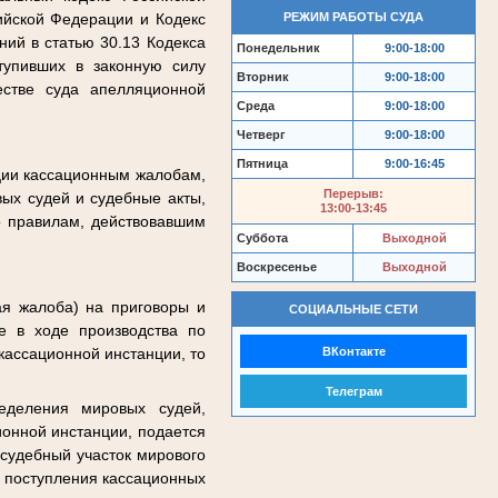
РЕЖИМ РАБОТЫ СУДА
ийской Федерации и Кодекс
ий в статью 30.13 Кодекса
Понедельник
9:00-18:00
тупивших в законную силу
Вторник
9:00-18:00
естве суда апелляционной
Среда
9:00-18:00
Четверг
9:00-18:00
Пятница
9:00-16:45
ции кассационным жалобам,
Перерыв:
ых судей и судебные акты,
13:00-13:45
о правилам, действовавшим
Суббота
Выходной
Воскресенье
Выходной
ая жалоба) на приговоры и
СОЦИАЛЬНЫЕ СЕТИ
е в ходе производства по
ВКонтакте
кассационной инстанции, то
Телеграм
еделения мировых судей,
ионной инстанции, подается
 судебный участок мирового
я поступления кассационных