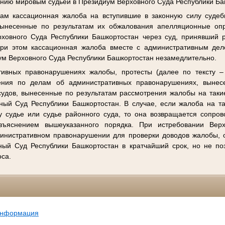
нию мировым судьей в Президиум Верховного Суда Республики Ба
ам кассационная жалоба на вступившие в законную силу судеб
вынесенные по результатам их обжалования апелляционные оп
ховного Суда Республики Башкортостан через суд, принявший 
 При этом кассационная жалоба вместе с административным де
ум Верховного Суда Республики Башкортостан незамедлительно.
ивных правонарушениях жалобы, протесты (далее по тексту –
ения по делам об административных правонарушениях, выне
удов, вынесенные по результатам рассмотрения жалобы на таки
ный Суд Республики Башкортостан. В случае, если жалоба на т
 судье или судье районного суда, то она возвращается сопро
зъяснением вышеуказанного порядка. При истребовании Вер
министративном правонарушении для проверки доводов жалобы, 
ый Суд Республики Башкортостан в кратчайший срок, но не по
оса.
информация