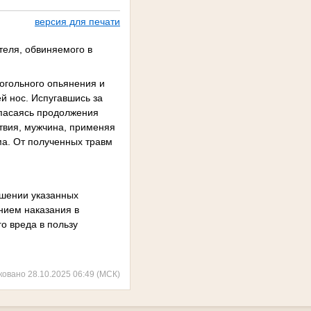
версия для печати
теля, обвиняемого в
огольного опьянения и
й нос. Испугавшись за
Опасаясь продолжения
твия, мужчина, применяя
ма. От полученных травм
ршении указанных
нием наказания в
о вреда в пользу
ковано 28.10.2025 06:49 (МСК)