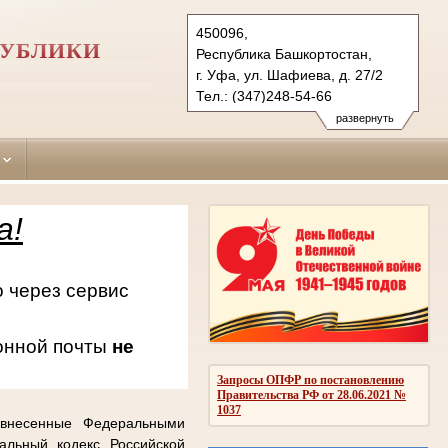
450096,
ПУБЛИКИ
Республика Башкортостан,
г. Уфа, ул. Шафиева, д. 27/2
Тел.: (347)248-54-66
oktiabrsky.bkr@sudrf.ru
развернуть
схема проезда
а!
 через сервис
онной почты
не
Запросы ОПФР по постановлению
Правительства РФ от 28.06.2021 №
1037
 внесенные Федеральными
альный кодекс Российской