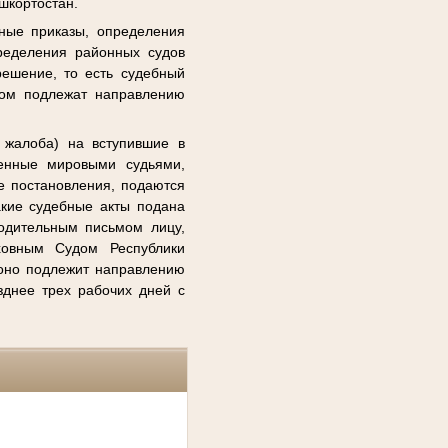
шкортостан.
ные приказы, определения
ределения районных судов
решение, то есть судебный
лом подлежат направлению
 жалоба) на вступившие в
сенные мировыми судьями,
е постановления, подаются
акие судебные акты подана
водительным письмом лицу,
ховным Судом Республики
оно подлежит направлению
зднее трех рабочих дней с