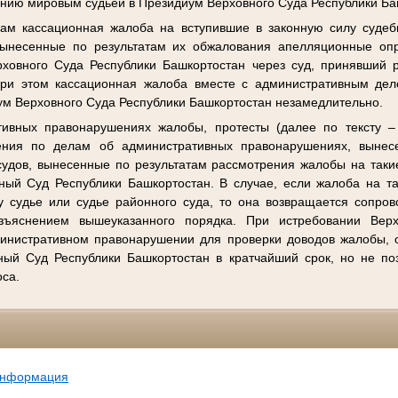
нию мировым судьей в Президиум Верховного Суда Республики Ба
ам кассационная жалоба на вступившие в законную силу судеб
вынесенные по результатам их обжалования апелляционные оп
ховного Суда Республики Башкортостан через суд, принявший 
 При этом кассационная жалоба вместе с административным де
ум Верховного Суда Республики Башкортостан незамедлительно.
ивных правонарушениях жалобы, протесты (далее по тексту –
ения по делам об административных правонарушениях, выне
удов, вынесенные по результатам рассмотрения жалобы на таки
ный Суд Республики Башкортостан. В случае, если жалоба на т
 судье или судье районного суда, то она возвращается сопро
зъяснением вышеуказанного порядка. При истребовании Вер
министративном правонарушении для проверки доводов жалобы, 
ый Суд Республики Башкортостан в кратчайший срок, но не по
оса.
информация