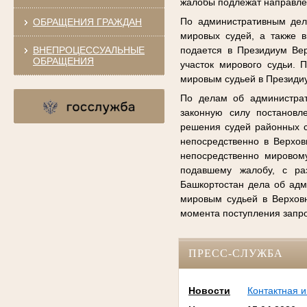
жалобы подлежат направле
По административным дел
ОБРАЩЕНИЯ ГРАЖДАН
мировых судей, а также 
ВНЕПРОЦЕССУАЛЬНЫЕ
подается в Президиум Вер
ОБРАЩЕНИЯ
участок мирового судьи.
мировым судьей в Президи
По делам об администрат
законную силу постановл
решения судей районных с
непосредственно в Верхов
непосредственно мировому
подавшему жалобу, с ра
Башкортостан дела об ад
мировым судьей в Верховн
момента поступления запр
ПРЕСС-СЛУЖБА
Новости
Контактная 