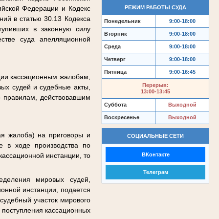
РЕЖИМ РАБОТЫ СУДА
ийской Федерации и Кодекс
ий в статью 30.13 Кодекса
Понедельник
9:00-18:00
тупивших в законную силу
Вторник
9:00-18:00
естве суда апелляционной
Среда
9:00-18:00
Четверг
9:00-18:00
Пятница
9:00-16:45
ции кассационным жалобам,
Перерыв:
ых судей и судебные акты,
13:00-13:45
о правилам, действовавшим
Суббота
Выходной
Воскресенье
Выходной
ая жалоба) на приговоры и
СОЦИАЛЬНЫЕ СЕТИ
е в ходе производства по
ВКонтакте
кассационной инстанции, то
Телеграм
еделения мировых судей,
ионной инстанции, подается
 судебный участок мирового
я поступления кассационных