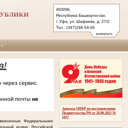
450096,
ПУБЛИКИ
Республика Башкортостан,
г. Уфа, ул. Шафиева, д. 27/2
Тел.: (347)248-54-66
oktiabrsky.bkr@sudrf.ru
развернуть
схема проезда
а!
 через сервис
онной почты
не
Запросы ОПФР по постановлению
Правительства РФ от 28.06.2021 №
1037
 внесенные Федеральными
альный кодекс Российской