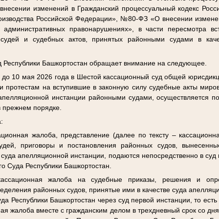
несении изменений в Гражданский процессуальный кодекс Росс
оизводства Российской Федерации», №80-ФЗ «О внесении изменен
 административных правонарушениях», в части пересмотра вс
судей и судебных актов, принятых районными судами в кач
уд Республики Башкортостан обращает внимание на следующее.
 до 10 мая 2026 года в Шестой кассационный суд общей юрисдик
и протестам на вступившие в законную силу судебные акты миров
 апелляционной инстанции районными судами, осуществляется п
 в прежнем порядке.
:
ционная жалоба, представление (далее по тексту – кассационн
удей, приговоры и постановления районных судов, вынесенны
е суда апелляционной инстанции, подаются непосредственно в суд 
го Суда Республики Башкортостан.
ассационная жалоба на судебные приказы, решения и опр
деления районных судов, принятые ими в качестве суда апелляц
да Республики Башкортостан через суд первой инстанции, то есть
ная жалоба вместе с гражданским делом в трехдневный срок со дн