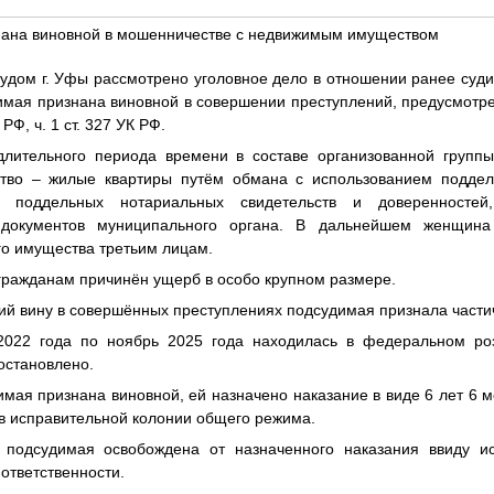
нана виновной в мошенничестве с недвижимым имуществом
удом г. Уфы рассмотрено уголовное дело в отношении ранее суд
мая признана виновной в совершении преступлений, предусмотрен
К РФ, ч. 1 ст. 327 УК РФ.
длительного периода времени в составе организованной группы
тво – жилые квартиры путём обмана с использованием поддел
, поддельных нотариальных свидетельств и доверенносте
 документов муниципального органа. В дальнейшем женщина
го имущества третьим лицам.
гражданам причинён ущерб в особо крупном размере.
ий вину в совершённых преступлениях подсудимая признала части
2022 года по ноябрь 2025 года находилась в федеральном роз
остановлено.
мая признана виновной, ей назначено наказание в виде 6 лет 6
в исправительной колонии общего режима.
 подсудимая освобождена от назначенного наказания ввиду ис
 ответственности.