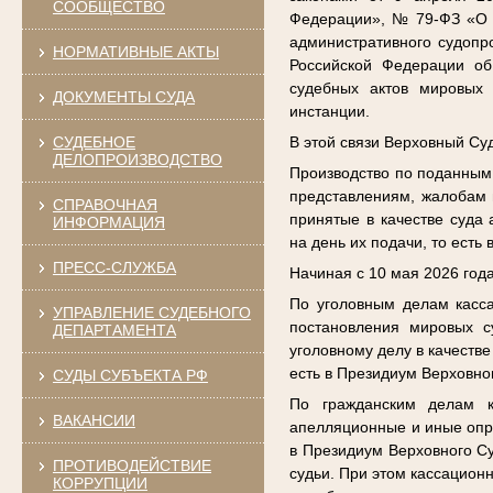
СООБЩЕСТВО
Федерации», № 79-ФЗ «О в
административного судопр
НОРМАТИВНЫЕ АКТЫ
Российской Федерации об
судебных актов мировых 
ДОКУМЕНТЫ СУДА
инстанции.
СУДЕБНОЕ
В этой связи Верховный С
ДЕЛОПРОИЗВОДСТВО
Производство по поданным
представлениям, жалобам 
СПРАВОЧНАЯ
принятые в качестве суда
ИНФОРМАЦИЯ
на день их подачи, то есть
ПРЕСС-СЛУЖБА
Начиная с 10 мая 2026 года
По уголовным делам касса
УПРАВЛЕНИЕ СУДЕБНОГО
постановления мировых с
ДЕПАРТАМЕНТА
уголовному делу в качеств
есть в Президиум Верховно
СУДЫ СУБЪЕКТА РФ
По гражданским делам к
ВАКАНСИИ
апелляционные и иные опре
в Президиум Верховного Су
ПРОТИВОДЕЙСТВИЕ
судьи. При этом кассацион
КОРРУПЦИИ