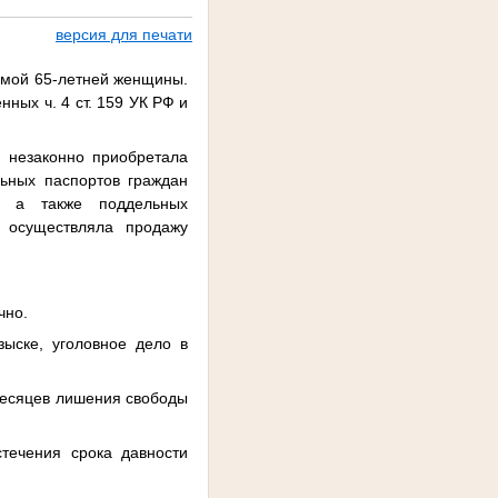
версия для печати
имой 65-летней женщины.
ных ч. 4 ст. 159 УК РФ и
 незаконно приобретала
ьных паспортов граждан
й, а также поддельных
 осуществляла продажу
чно.
ыске, уголовное дело в
 месяцев лишения свободы
течения срока давности