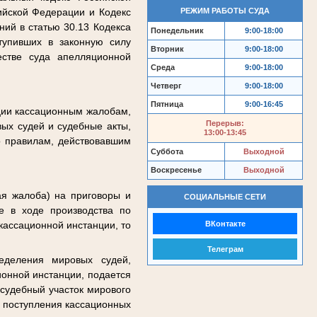
РЕЖИМ РАБОТЫ СУДА
ийской Федерации и Кодекс
ий в статью 30.13 Кодекса
Понедельник
9:00-18:00
тупивших в законную силу
Вторник
9:00-18:00
естве суда апелляционной
Среда
9:00-18:00
Четверг
9:00-18:00
Пятница
9:00-16:45
ции кассационным жалобам,
Перерыв:
ых судей и судебные акты,
13:00-13:45
о правилам, действовавшим
Суббота
Выходной
Воскресенье
Выходной
ая жалоба) на приговоры и
СОЦИАЛЬНЫЕ СЕТИ
е в ходе производства по
ВКонтакте
кассационной инстанции, то
Телеграм
еделения мировых судей,
ионной инстанции, подается
 судебный участок мирового
я поступления кассационных