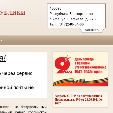
450096,
ПУБЛИКИ
Республика Башкортостан,
г. Уфа, ул. Шафиева, д. 27/2
Тел.: (347)248-54-66
oktiabrsky.bkr@sudrf.ru
развернуть
схема проезда
а!
 через сервис
онной почты
не
Запросы ОПФР по постановлению
Правительства РФ от 28.06.2021 №
1037
 внесенные Федеральными
альный кодекс Российской