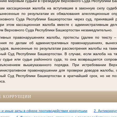
нию мировым судьей в Президиум Верховного Суда Республики Ба
ам кассационная жалоба на вступившие в законную силу судеб
вынесенные по результатам их обжалования апелляционные оп
ховного Суда Республики Башкортостан через суд, принявший 
 При этом кассационная жалоба вместе с административным де
ум Верховного Суда Республики Башкортостан незамедлительно.
ивных правонарушениях жалобы, протесты (далее по тексту –
ения по делам об административных правонарушениях, выне
удов, вынесенные по результатам рассмотрения жалобы на таки
ный Суд Республики Башкортостан. В случае, если жалоба на т
 судье или судье районного суда, то она возвращается сопро
зъяснением вышеуказанного порядка. При истребовании Вер
министративном правонарушении для проверки доводов жалобы, 
ый Суд Республики Башкортостан в кратчайший срок, но не по
оса.
Е КОРРУПЦИИ
 и иные акты в сфере противодействия коррупции
2. Антикорру