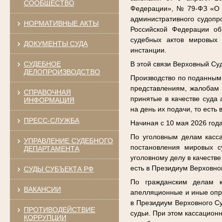
СООБЩЕСТВО
Федерации», № 79-ФЗ «О в
административного судопр
НОРМАТИВНЫЕ АКТЫ
Российской Федерации об
судебных актов мировых 
ДОКУМЕНТЫ СУДА
инстанции.
СУДЕБНОЕ
В этой связи Верховный С
ДЕЛОПРОИЗВОДСТВО
Производство по поданным
представлениям, жалобам 
СПРАВОЧНАЯ
принятые в качестве суда
ИНФОРМАЦИЯ
на день их подачи, то есть
ПРЕСС-СЛУЖБА
Начиная с 10 мая 2026 года
По уголовным делам касса
УПРАВЛЕНИЕ СУДЕБНОГО
постановления мировых с
ДЕПАРТАМЕНТА
уголовному делу в качеств
есть в Президиум Верховно
СУДЫ СУБЪЕКТА РФ
По гражданским делам к
ВАКАНСИИ
апелляционные и иные опре
в Президиум Верховного Су
ПРОТИВОДЕЙСТВИЕ
судьи. При этом кассацион
КОРРУПЦИИ