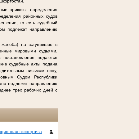
шкортостан.
ные приказы, определения
ределения районных судов
решение, то есть судебный
лом подлежат направлению
 жалоба) на вступившие в
сенные мировыми судьями,
е постановления, подаются
акие судебные акты подана
водительным письмом лицу,
ховным Судом Республики
оно подлежит направлению
зднее трех рабочих дней с
пционная экспертиза
3.