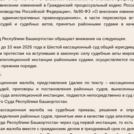
несении изменений в Гражданский процессуальный кодекс Росс
оизводства Российской Федерации», №80-ФЗ «О внесении изменен
 административных правонарушениях», в части пересмотра вс
судей и судебных актов, принятых районными судами в кач
уд Республики Башкортостан обращает внимание на следующее.
 до 10 мая 2026 года в Шестой кассационный суд общей юрисдик
и протестам на вступившие в законную силу судебные акты миров
 апелляционной инстанции районными судами, осуществляется п
 в прежнем порядке.
:
ционная жалоба, представление (далее по тексту – кассационн
удей, приговоры и постановления районных судов, вынесенны
е суда апелляционной инстанции, подаются непосредственно в суд 
го Суда Республики Башкортостан.
ассационная жалоба на судебные приказы, решения и опр
деления районных судов, принятые ими в качестве суда апелляц
да Республики Башкортостан через суд первой инстанции, то есть
ная жалоба вместе с гражданским делом в трехдневный срок со дн